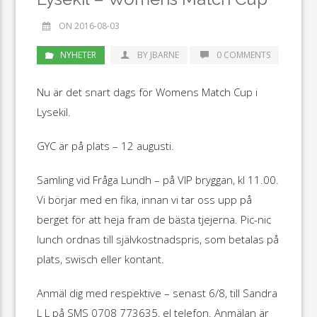
ON 2016-08-03
NYHETER
BY JBARNE
0 COMMENTS
Nu är det snart dags för Womens Match Cup i
Lysekil.
GYC är på plats – 12 augusti.
Samling vid Fråga Lundh – på VIP bryggan, kl 11.00.
Vi börjar med en fika, innan vi tar oss upp på
berget för att heja fram de bästa tjejerna. Pic-nic
lunch ordnas till självkostnadspris, som betalas på
plats, swisch eller kontant.
Anmäl dig med respektive – senast 6/8, till Sandra
L L på SMS 0708 773635, el telefon. Anmälan är