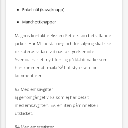
Enkel nål (kavajknapp)
Manchettknappar
Magnus kontaktar Bissen Pettersson beträffande
jackor. Hur ML beställning och försäljning skall ske
diskuteras vidare vid nästa styrelsemöte.
Svempa har ett nytt förslag på klubbmärke som
han kommer att maila SÅT till styrelsen för
kommentarer.
§3 Medlemsavgifter
Ej genomgånget vilka som ej har betalt
medlemsavgiften. Ev. en liten påminnelse i
utskicket.
§4 Medlemsregister