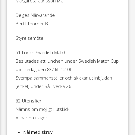
Margareta Carlsson MC
Delges Närvarande
Bertil Thörner BT
Styrelsemöte
§1 Lunch Swedish Match
Beslutades att lunchen under Swedish Match Cup
blir fredag den 8/7 kl. 12.00.
Svempa sammanställer och skickar ut inbjudan
(enkel) under SÅT vecka 26.
§2 Utensilier
Nämns om möjligt i utskick.
Vi har nu i lager:
Nål med skruv