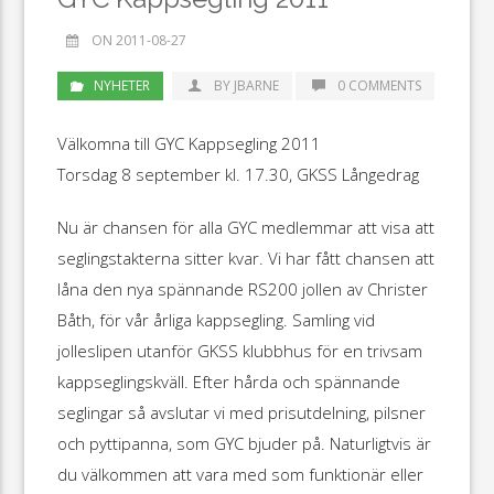
ON 2011-08-27
NYHETER
BY JBARNE
0 COMMENTS
Välkomna till GYC Kappsegling 2011
Torsdag 8 september kl. 17.30, GKSS Långedrag
Nu är chansen för alla GYC medlemmar att visa att
seglingstakterna sitter kvar. Vi har fått chansen att
låna den nya spännande RS200 jollen av Christer
Båth, för vår årliga kappsegling. Samling vid
jolleslipen utanför GKSS klubbhus för en trivsam
kappseglingskväll. Efter hårda och spännande
seglingar så avslutar vi med prisutdelning, pilsner
och pyttipanna, som GYC bjuder på. Naturligtvis är
du välkommen att vara med som funktionär eller