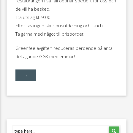
restaurangen i så fall öppnar speciellt för oss och
de vill ha besked.
1:a utslag kl. 9:00
Efter tävlingen sker prisutdelning och lunch.
Ta gärna med något till prisbordet.
Greenfee avgiften reduceras beroende på antal
deltagande GGK medlemmar!
→