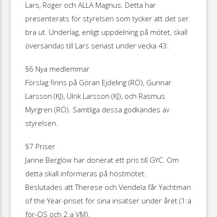
Lars, Roger och ALLA Magnus. Detta har
presenterats för styrelsen som tycker att det ser
bra ut. Underlag, enligt uppdelning på mötet, skall
översändas till Lars senast under vecka 43.
§6 Nya medlemmar
Förslag finns på Göran Ejdeling (RÖ), Gunnar
Larsson (KJ), Ulrik Larsson (KJ), och Rasmus
Myrgren (RÖ). Samtliga dessa godkändes av
styrelsen.
§7 Priser
Janne Berglöw har donerat ett pris till GYC. Om
detta skall informeras på höstmötet.
Beslutades att Therese och Vendela får Yachtman
of the Year-priset för sina insatser under året (1:a
för-OS och 2:a VM).