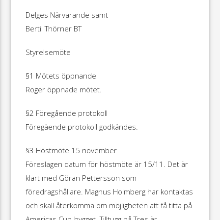
Delges Närvarande samt
Bertil Thörner BT
Styrelsemöte
§1 Mötets öppnande
Roger öppnade mötet.
§2 Föregående protokoll
Föregående protokoll godkändes.
§3 Höstmöte 15 november
Föreslagen datum för höstmöte är 15/11. Det är
klart med Göran Pettersson som
föredragshållare. Magnus Holmberg har kontaktas
och skall återkomma om möjligheten att få titta på
Americas Cup-bygget. Tilltugg på Tres är