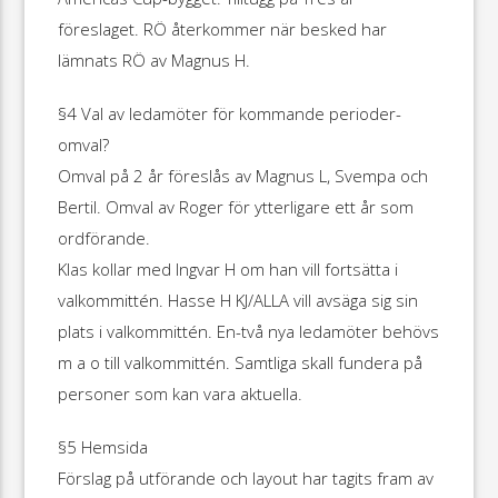
föreslaget. RÖ återkommer när besked har
lämnats RÖ av Magnus H.
§4 Val av ledamöter för kommande perioder-
omval?
Omval på 2 år föreslås av Magnus L, Svempa och
Bertil. Omval av Roger för ytterligare ett år som
ordförande.
Klas kollar med Ingvar H om han vill fortsätta i
valkommittén. Hasse H KJ/ALLA vill avsäga sig sin
plats i valkommittén. En-två nya ledamöter behövs
m a o till valkommittén. Samtliga skall fundera på
personer som kan vara aktuella.
§5 Hemsida
Förslag på utförande och layout har tagits fram av