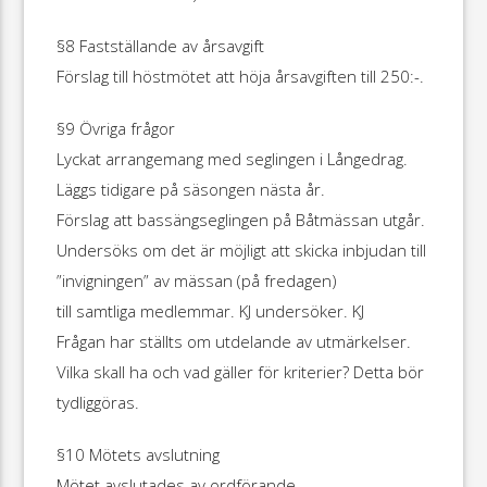
§8 Fastställande av årsavgift
Förslag till höstmötet att höja årsavgiften till 250:-.
§9 Övriga frågor
Lyckat arrangemang med seglingen i Långedrag.
Läggs tidigare på säsongen nästa år.
Förslag att bassängseglingen på Båtmässan utgår.
Undersöks om det är möjligt att skicka inbjudan till
”invigningen” av mässan (på fredagen)
till samtliga medlemmar. KJ undersöker. KJ
Frågan har ställts om utdelande av utmärkelser.
Vilka skall ha och vad gäller för kriterier? Detta bör
tydliggöras.
§10 Mötets avslutning
Mötet avslutades av ordförande.