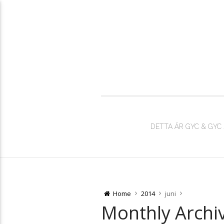
DETTA ÄR GYC & GYC
Home
2014
juni
Monthly Archi